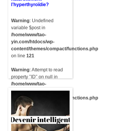
l’hyperthyroïdie?
Warning
: Undefined
variable $post in
/home/www/tao-
yin.com/htdocs/wp-
content/themes/compact/functions.php
on line
121
Warning
: Attempt to read
property "ID" on null in
/home/www/tao-
yin.com/htdocs/wp-
content/themes/compact/functions.php
on line
121
L’hyperthyroïdie est un
dysfonctionnement de la
thyroïde qui fabrique trop