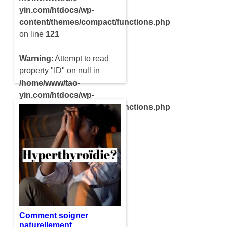
yin.com/htdocs/wp-
content/themes/compact/functions.php
on line
121
Warning
: Attempt to read
property "ID" on null in
/home/www/tao-
yin.com/htdocs/wp-
content/themes/compact/functions.php
on line
121
L’agitation mentale est
souvent à plusieurs
facteurs. Cela est surtout au
fait que notre esprit a des
nombreuses sollicitations
au cours d’une journée. Au
bout…
Comment soigner
naturellement