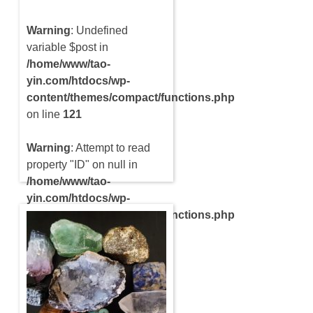
Warning
: Undefined
variable $post in
/home/www/tao-
yin.com/htdocs/wp-
content/themes/compact/functions.php
on line
121
Warning
: Attempt to read
property "ID" on null in
/home/www/tao-
yin.com/htdocs/wp-
content/themes/compact/functions.php
on line
121
Les chakras sont bien
présents dans les
organismes. Mais tout le
monde ne mesure pas