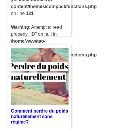
content/themes/compact/functions.php
on line
121
Warning
: Attempt to read
property "ID" on null in
/home/www/tao-
yin.com/htdocs/wp-
content/themes/compact/functions.php
on line
121
Le lâcher prise a pour
principal objectif de vous
sentir mieux. On a tous des
idées négatives qui polluent
notre esprit pendant toute
une journée….
Comment perdre du poids
naturellement sans
régime?