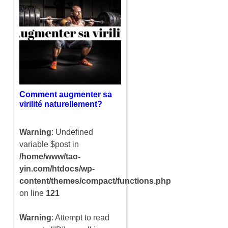
Pour devenir plus
intelligent, il ne faut pas
toujours y consacrer
beaucoup d’heures. Même
si c’est préférable d’y
accorder un peu de temps
tous les…
Comment augmenter sa
virilité naturellement?
Warning
: Undefined
variable $post in
/home/www/tao-
yin.com/htdocs/wp-
content/themes/compact/functions.php
on line
121
Warning
: Attempt to read