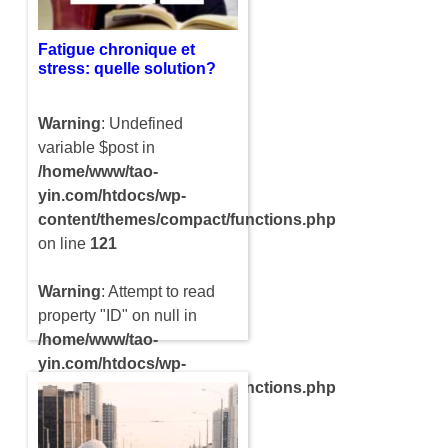
sommes de plus en plus
stressés…
Fatigue chronique et
stress: quelle solution?
Warning
: Undefined
variable $post in
/home/www/tao-
yin.com/htdocs/wp-
content/themes/compact/functions.php
on line
121
Warning
: Attempt to read
property "ID" on null in
/home/www/tao-
yin.com/htdocs/wp-
content/themes/compact/functions.php
on line
121
Le stress et la fatigue