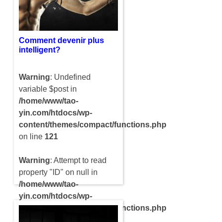
d’hormones. Cette dernière
se trouve dans le bas du
cou et elle est en forme…
Comment devenir plus
intelligent?
Warning
: Undefined
variable $post in
/home/www/tao-
yin.com/htdocs/wp-
content/themes/compact/functions.php
on line
121
Warning
: Attempt to read
property "ID" on null in
/home/www/tao-
yin.com/htdocs/wp-
content/themes/compact/functions.php
on line
121