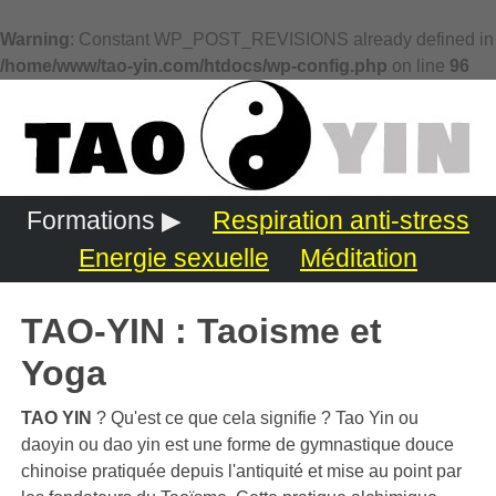
Warning
: Constant WP_POST_REVISIONS already defined in
/home/www/tao-yin.com/htdocs/wp-config.php
on line
96
Formations ▶
Respiration anti-stress
Energie sexuelle
Méditation
TAO-YIN : Taoisme et
Yoga
TAO YIN
? Qu'est ce que cela signifie ? Tao Yin ou
daoyin ou dao yin est une forme de gymnastique douce
chinoise pratiquée depuis l'antiquité et mise au point par