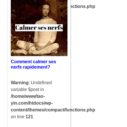
content/themes/compact/functions.php
on line
121
Avoir des palpitations du
cœur est très inquiétant
mais pour autant dans la
majeur partie des cas ce
n’est pas grave. Le plus
souvent cela…
Comment calmer ses
nerfs rapidement?
Warning
: Undefined
variable $post in
/home/www/tao-
yin.com/htdocs/wp-
content/themes/compact/functions.php
on line
121