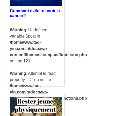
des plus en…
Comment éviter d’avoir le
cancer?
Warning
: Undefined
variable $post in
/home/www/tao-
yin.com/htdocs/wp-
content/themes/compact/functions.php
on line
121
Warning
: Attempt to read
property "ID" on null in
/home/www/tao-
yin.com/htdocs/wp-
content/themes/compact/functions.php
on line
121
Le cancer est une grave