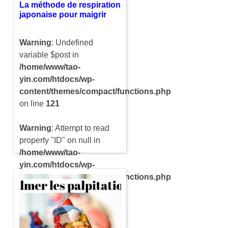
La méthode de respiration
japonaise pour maigrir
Warning
: Undefined
variable $post in
/home/www/tao-
yin.com/htdocs/wp-
content/themes/compact/functions.php
on line
121
Warning
: Attempt to read
property "ID" on null in
/home/www/tao-
yin.com/htdocs/wp-
content/themes/compact/functions.php
on line
121
Tout le monde aimerait
pouvoir perdre du poids
sans avoir à passer par un