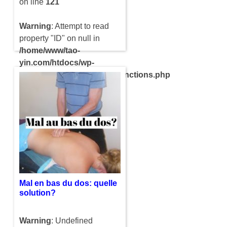
on line
121
Warning
: Attempt to read
property "ID" on null in
/home/www/tao-
yin.com/htdocs/wp-
content/themes/compact/functions.php
on line
121
Faire une crise d’angoisse
amène plusieurs
symptômes comme la gorge
serrée, le ventre noué, mal
à la tête, le diaphragme
bloqué, etc.. Cela peut
nous…
Mal en bas du dos: quelle
solution?
Warning
: Undefined