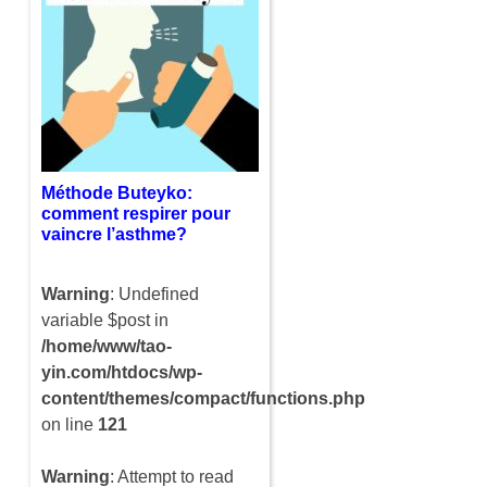
on line
121
Le bien-être est une chose
complexe qui se définit par
d’innombrables domaines.
Celui dont nous parlons ici
se nomme la lithothérapie, il
s’agit en fait…
Méthode Buteyko:
comment respirer pour
vaincre l’asthme?
Warning
: Undefined
variable $post in
/home/www/tao-
yin.com/htdocs/wp-
content/themes/compact/functions.php
on line
121
Warning
: Attempt to read