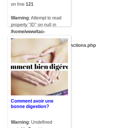
on line
121
Warning
: Attempt to read
property "ID" on null in
/home/www/tao-
yin.com/htdocs/wp-
content/themes/compact/functions.php
on line
121
Avoir des gaz intestinaux
est quelque chose de tout à
fait normale et naturelle.
C’est tout simplement le fait
d’avoir accumuler trop de
gaz dans…
Comment avoir une
bonne digestion?
Warning
: Undefined