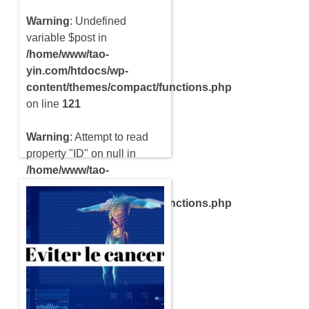
Warning
: Undefined
variable $post in
/home/www/tao-
yin.com/htdocs/wp-
content/themes/compact/functions.php
on line
121
Warning
: Attempt to read
property "ID" on null in
/home/www/tao-
yin.com/htdocs/wp-
content/themes/compact/functions.php
on line
121
Dans notre société
moderne, le problème de
l’obésité est pris très
sérieux par les pouvoirs
publics. Il faut dire qu’il y a