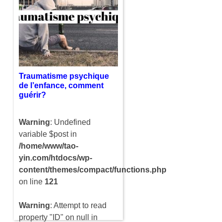
chronique sont des
maladies qui ne sont pas
toujours très simples à
détecter. Ces dernières
touchent de plus en plus…
Traumatisme psychique
de l’enfance, comment
guérir?
Warning
: Undefined
variable $post in
/home/www/tao-
yin.com/htdocs/wp-
content/themes/compact/functions.php
on line
121
Warning
: Attempt to read
property "ID" on null in