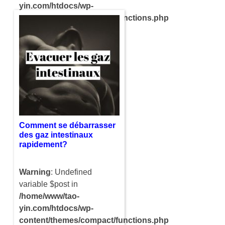
yin.com/htdocs/wp-
content/themes/compact/functions.php
on line
121
Rester jeune physiquement
est de plus en plus vogue et
cela est tout à fait possible
en adoptant certaines
règles de vie assez simples
à…
Comment se débarrasser
des gaz intestinaux
rapidement?
Warning
: Undefined
variable $post in
/home/www/tao-
yin.com/htdocs/wp-
content/themes/compact/functions.php