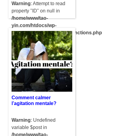
Warning
: Attempt to read
property "ID" on null in
/home/www/tao-
yin.com/htdocs/wp-
content/themes/compact/functions.php
on line
121
Il peut nous arriver pour
diverses raison de faire une
crise de nerfs. Cela n’a rien
de très alarmant car c’est
quelque chose de normal….
Comment calmer
l’agitation mentale?
Warning
: Undefined
variable $post in
/home/www/tao-