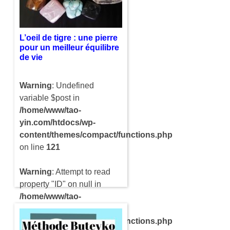
l’importance des chakras
dans le corps humain. Ainsi,
avec les…
L’oeil de tigre : une pierre
pour un meilleur équilibre
de vie
Warning
: Undefined
variable $post in
/home/www/tao-
yin.com/htdocs/wp-
content/themes/compact/functions.php
on line
121
Warning
: Attempt to read
property "ID" on null in
/home/www/tao-
yin.com/htdocs/wp-
content/themes/compact/functions.php