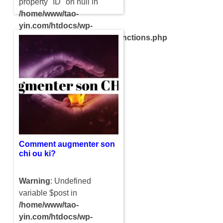
property "ID" on null in
/home/www/tao-
yin.com/htdocs/wp-
content/themes/compact/functions.php
on line
121
La virilité représente les
traits de caractères
physiques de l’homme.
Cela est donc associé à sa
façon de comporter d’un
point du vue sexuelle et…
Comment augmenter son
chi ou ki?
Warning
: Undefined
variable $post in
/home/www/tao-
yin.com/htdocs/wp-