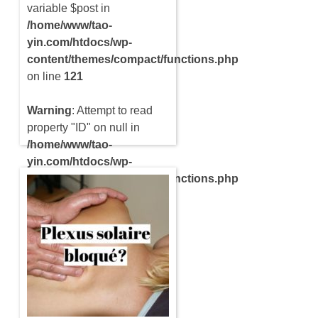
variable $post in
/home/www/tao-
yin.com/htdocs/wp-
content/themes/compact/functions.php
on line
121
Warning
: Attempt to read
property "ID" on null in
/home/www/tao-
yin.com/htdocs/wp-
content/themes/compact/functions.php
on line
121
Avoir mal en bas du dos au
niveau des lombaires est de
plus en plus fréquent. Cela
peut être la cause d’une
mauvaise hygiène de…