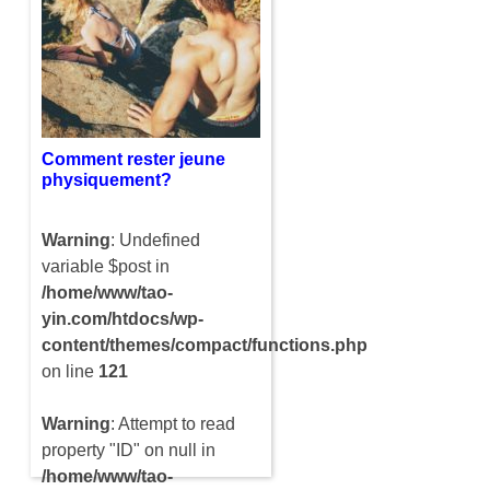
maladie qui fait de très
nombreuses tous les ans. Il
y a pourtant des solutions
simples à mettre en place…
Comment rester jeune
physiquement?
Warning
: Undefined
variable $post in
/home/www/tao-
yin.com/htdocs/wp-
content/themes/compact/functions.php
on line
121
Warning
: Attempt to read
property "ID" on null in
/home/www/tao-