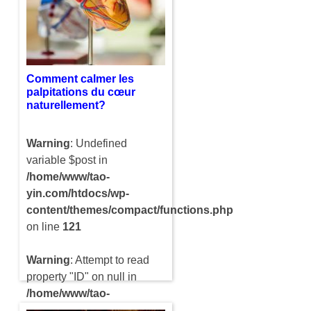
régime. En effet, cela est
très souvent contraignant et
les résultats…
Comment calmer les
palpitations du cœur
naturellement?
Warning
: Undefined
variable $post in
/home/www/tao-
yin.com/htdocs/wp-
content/themes/compact/functions.php
on line
121
Warning
: Attempt to read
property "ID" on null in
/home/www/tao-
yin.com/htdocs/wp-