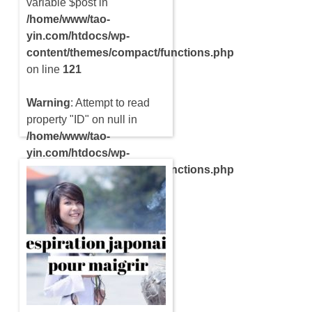
variable $post in
/home/www/tao-
yin.com/htdocs/wp-
content/themes/compact/functions.php
on line
121
Warning
: Attempt to read
property "ID" on null in
/home/www/tao-
yin.com/htdocs/wp-
content/themes/compact/functions.php
on line
121
Avoir une bonne digestion
est essentielle pour notre
santé car cela évite d’avoir
des troubles intestinaux. En
effet, ces derniers peuvent
être accompagnés de très…