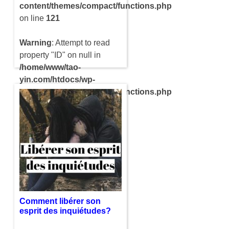
content/themes/compact/functions.php
on line
121
Warning
: Attempt to read
property "ID" on null in
/home/www/tao-
yin.com/htdocs/wp-
content/themes/compact/functions.php
on line
121
Le ki est un terme japonais
qui représente un concept
tournant autour d’un
principe spirituel sur le
début de l’univers qui sert à
relier les…
Comment libérer son
esprit des inquiétudes?