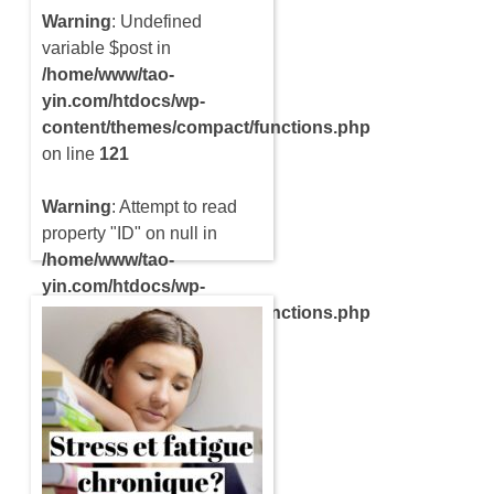
Warning
: Undefined
variable $post in
/home/www/tao-
yin.com/htdocs/wp-
content/themes/compact/functions.php
on line
121
Warning
: Attempt to read
property "ID" on null in
/home/www/tao-
yin.com/htdocs/wp-
content/themes/compact/functions.php
on line
121
Notre esprit peut être rempli
d’inquiétudes qui nous
empêchent de nous
concentrer sur autres
choses. De nos jours, nous