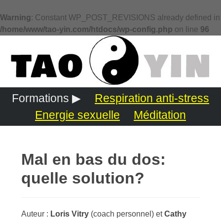
Warning
: Constant WP_POST_REVISIONS already defined in
/home/www/tao-yin.com/htdocs/wp-config.php
on line
96
Formations ▶
Respiration anti-stress
Energie sexuelle
Méditation
Mal en bas du dos:
quelle solution?
Auteur :
Loris Vitry
(coach personnel) et
Cathy