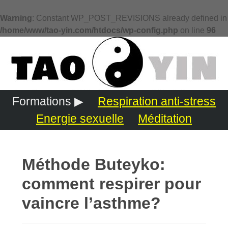
Warning
: Constant WP_POST_REVISIONS already defined in
/home/www/tao-yin.com/htdocs/wp-config.php
on line
96
Formations ▶
Respiration anti-stress
Energie sexuelle
Méditation
Méthode Buteyko:
comment respirer pour
vaincre l’asthme?