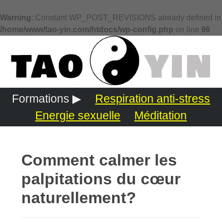
Warning
: Constant WP_POST_REVISIONS already defined in
/home/www/tao-yin.com/htdocs/wp-config.php
on line
96
Formations ▶
Respiration anti-stress
Energie sexuelle
Méditation
Comment calmer les
palpitations du cœur
naturellement?