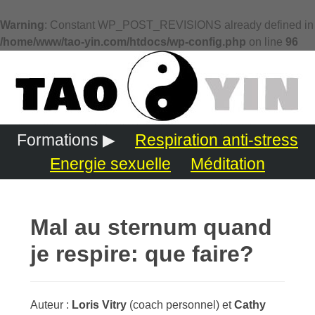
Warning
: Constant WP_POST_REVISIONS already defined in
/home/www/tao-yin.com/htdocs/wp-config.php
on line
96
Formations ▶
Respiration anti-stress
Energie sexuelle
Méditation
Mal au sternum quand
je respire: que faire?
Auteur :
Loris Vitry
(coach personnel) et
Cathy