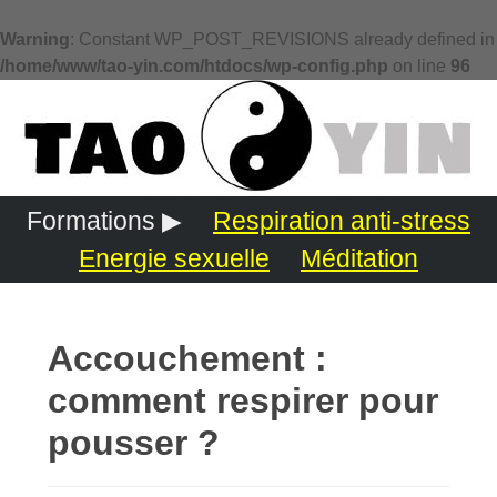
Warning
: Constant WP_POST_REVISIONS already defined in
/home/www/tao-yin.com/htdocs/wp-config.php
on line
96
Formations ▶
Respiration anti-stress
Energie sexuelle
Méditation
Accouchement :
comment respirer pour
pousser ?