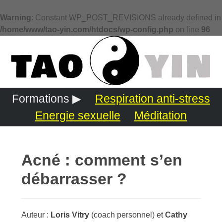
Warning
: Constant WP_POST_REVISIONS already defined in
/home/www/tao-yin.com/htdocs/wp-config.php
on line
96
Formations ▶
Respiration anti-stress
Energie sexuelle
Méditation
Acné : comment s’en
débarrasser ?
Auteur :
Loris Vitry
(coach personnel) et
Cathy