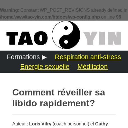
Warning
: Constant WP_POST_REVISIONS already defined in
/home/www/tao-yin.com/htdocs/wp-config.php
on line
96
Formations ▶
Respiration anti-stress
Energie sexuelle
Méditation
Comment réveiller sa
libido rapidement?
Auteur :
Loris Vitry
(coach personnel) et
Cathy