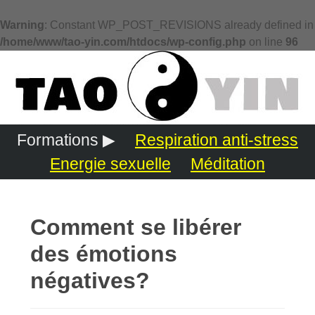
Warning
: Constant WP_POST_REVISIONS already defined in
/home/www/tao-yin.com/htdocs/wp-config.php
on line
96
Formations ▶
Respiration anti-stress
Energie sexuelle
Méditation
Comment se libérer
des émotions
négatives?