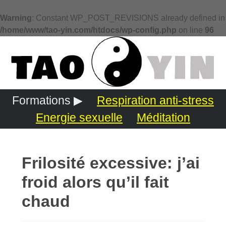
Warning
: Constant WP_POST_REVISIONS already defined in
/home/www/tao-yin.com/htdocs/wp-config.php
on line
96
Formations ▶
Respiration anti-stress
Energie sexuelle
Méditation
Frilosité excessive: j’ai
froid alors qu’il fait
chaud