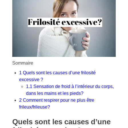
Sommaire
1
Quels sont les causes d’une frilosité
excessive ?
1.1
Sensation de froid à l’intérieur du corps,
dans les mains et les pieds?
2
Comment respirer pour ne plus être
frileux/frileuse?
Quels sont les causes d’une