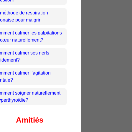
 méthode de respiration
onaise pour maigrir
mment calmer les palpitations
 cœur naturellement?
mment calmer ses nerfs
pidement?
mment calmer l’agitation
ntale?
mment soigner naturellement
yperthyroïdie?
Amitiés