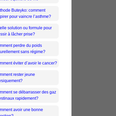
thode Buteyko: comment
pirer pour vaincre l’asthme?
lle solution ou formule pour
ssir à lâcher prise?
mment perdre du poids
turellement sans régime?
mment éviter d’avoir le cancer?
mment rester jeune
ysiquement?
mment se débarrasser des gaz
testinaux rapidement?
mment avoir une bonne
gestion?