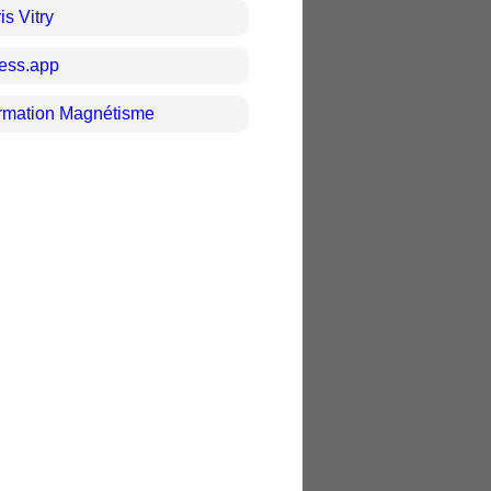
is Vitry
ress.app
rmation Magnétisme