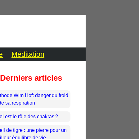
e
Méditation
Derniers articles
thode Wim Hof: danger du froid
de sa respiration
l est le rôle des chakras ?
eil de tigre : une pierre pour un
lleur équilibre de vie