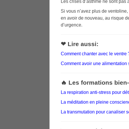
Les crises d’asthme ne sont pas à
Si vous n’avez plus de ventoline
en avoir de nouveau, au risque d
d’urgence.
❤ Lire aussi:
Comment chanter avec le ventre 
Comment avoir une alimentation s
🔥 Les formations bien-ê
La respiration anti-stress pour 
La méditation en pleine conscien
La transmutation pour canaliser 