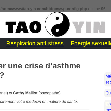
n
/home/www/tao-yin.com/htdocs/wp-config.php
on line
96
Respiration anti-stress
Energie sexuell
r une crise d’asthme
 ?
Mé
et 
nel) et
Cathy Maillot
(ostéopathe).
Que
toirement votre médecin en matière de santé.
L’o
mei