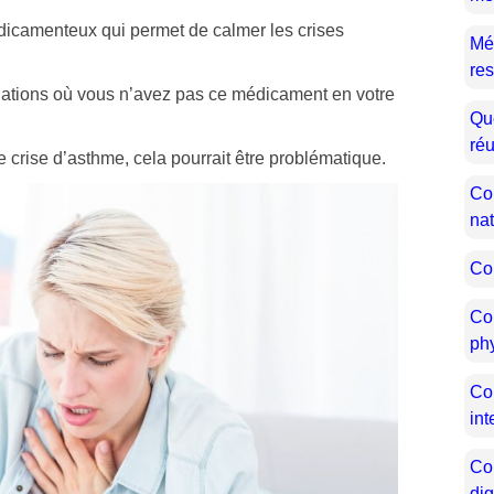
édicamenteux qui permet de calmer les crises
Mé
res
tuations où vous n’avez pas ce médicament en votre
Que
réu
e crise d’asthme, cela pourrait être problématique.
Co
na
Co
Co
ph
Co
in
Co
di