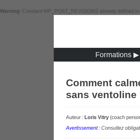
Warning
: Constant WP_POST_REVISIONS already defined i
Formations ▶
Comment calme
sans ventoline
Auteur :
Loris Vitry
(coach person
Avertissement
: Consultez obliga