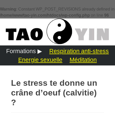
Warning
: Constant WP_POST_REVISIONS already defined in
/home/www/tao-yin.com/htdocs/wp-config.php
on line
96
Formations ▶
Respiration anti-stress
Energie sexuelle
Méditation
Le stress te donne un
crâne d’oeuf (calvitie)
?