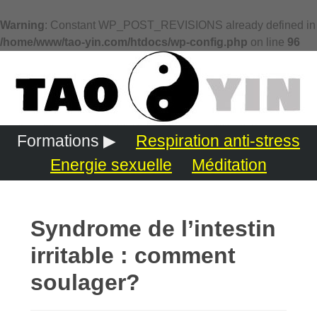
Warning
: Constant WP_POST_REVISIONS already defined in
/home/www/tao-yin.com/htdocs/wp-config.php
on line
96
Formations ▶
Respiration anti-stress
Energie sexuelle
Méditation
Syndrome de l’intestin
irritable : comment
soulager?