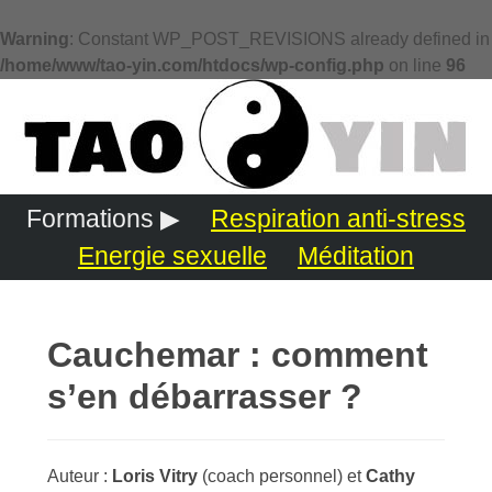
Warning
: Constant WP_POST_REVISIONS already defined in
/home/www/tao-yin.com/htdocs/wp-config.php
on line
96
Formations ▶
Respiration anti-stress
Energie sexuelle
Méditation
Cauchemar : comment
s’en débarrasser ?
Auteur :
Loris Vitry
(coach personnel) et
Cathy